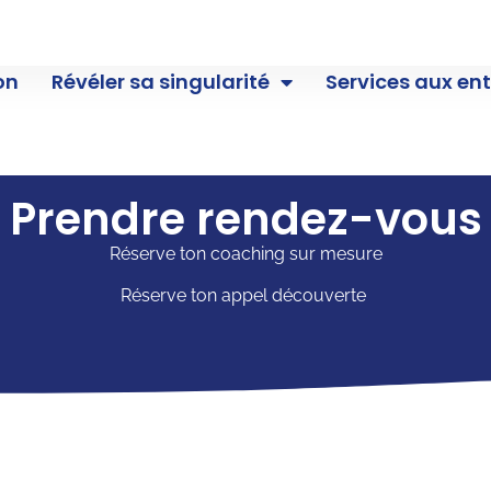
on
Révéler sa singularité
Services aux ent
Prendre rendez-vous
Réserve ton coaching sur mesure
Réserve ton appel découverte