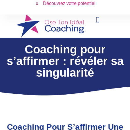
Découvrez votre potentiel
RÉVÉLER SA SINGULAR
SERVICES AUX ENTREP
Coaching pour
s’affirmer : révéler sa
singularité
Coaching Pour S’affirmer
Une